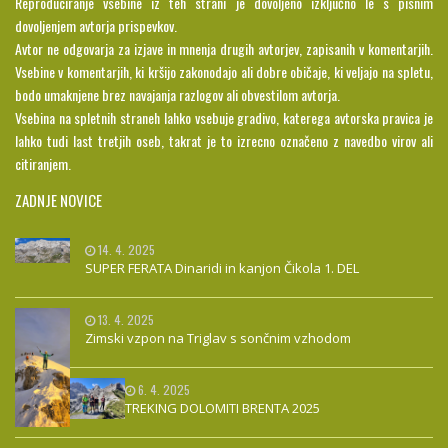
Reproduciranje vsebine iz teh strani je dovoljeno izključno le s pisnim
dovoljenjem avtorja prispevkov.
Avtor ne odgovarja za izjave in mnenja drugih avtorjev, zapisanih v komentarjih.
Vsebine v komentarjih, ki kršijo zakonodajo ali dobre običaje, ki veljajo na spletu,
bodo umaknjene brez navajanja razlogov ali obvestilom avtorja.
Vsebina na spletnih straneh lahko vsebuje gradivo, katerega avtorska pravica je
lahko tudi last tretjih oseb, takrat je to izrecno označeno z navedbo virov ali
citiranjem.
ZADNJE NOVICE
14. 4. 2025
SUPER FERATA Dinaridi in kanjon Čikola 1. DEL
13. 4. 2025
Zimski vzpon na Triglav s sončnim vzhodom
6. 4. 2025
TREKING DOLOMITI BRENTA 2025