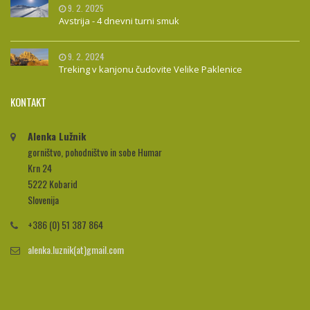
9. 2. 2025
Avstrija - 4 dnevni turni smuk
9. 2. 2024
Treking v kanjonu čudovite Velike Paklenice
KONTAKT
Alenka Lužnik
gorništvo, pohodništvo in sobe Humar
Krn 24
5222 Kobarid
Slovenija
+386 (0) 51 387 864
alenka.luznik(at)gmail.com