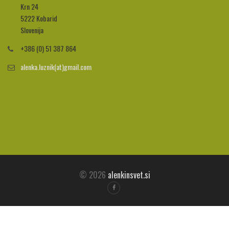
Krn 24
5222 Kobarid
Slovenija
+386 (0) 51 387 864
alenka.luznik(at)gmail.com
© 2026
alenkinsvet.si