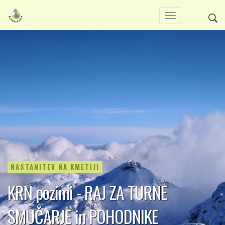
NASTANITEV NA KMETIJI
KRN pozimi - RAJ ZA TURNE
SMUČARJE in POHODNIKE