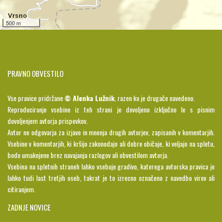
500 m
PRAVNO OBVESTILO
Vse pravice pridržane
© Alenka Lužnik
, razen ko je drugače navedeno.
Reproduciranje vsebine iz teh strani je dovoljeno izključno le s pisnim
dovoljenjem avtorja prispevkov.
Avtor ne odgovarja za izjave in mnenja drugih avtorjev, zapisanih v komentarjih.
Vsebine v komentarjih, ki kršijo zakonodajo ali dobre običaje, ki veljajo na spletu,
bodo umaknjene brez navajanja razlogov ali obvestilom avtorja.
Vsebina na spletnih straneh lahko vsebuje gradivo, katerega avtorska pravica je
lahko tudi last tretjih oseb, takrat je to izrecno označeno z navedbo virov ali
citiranjem.
ZADNJE NOVICE