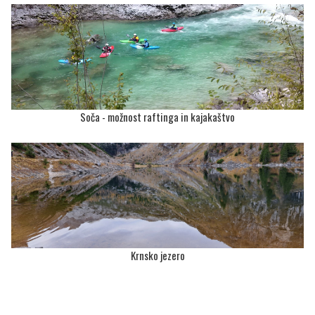
Soča - možnost raftinga in kajakaštvo
Krnsko jezero