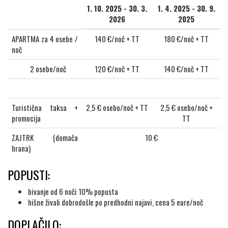
1. 10. 2025 - 30. 3.
1. 4. 2025 - 30. 9.
2026
2025
APARTMA za 4 osebe /
140 €/noč + TT
180 €/noč + TT
noč
2 osebe/noč
120 €/noč + TT
140 €/noč + TT
Turistična taksa +
2,5 € osebo/noč + TT
2,5 € osebo/noč +
promocija
TT
ZAJTRK (domača
10 €
hrana)
POPUSTI:
bivanje od 6 noči 10% popusta
hišne živali dobrodošle po predhodni najavi, cena 5 eure/noč
DOPLAČILO: