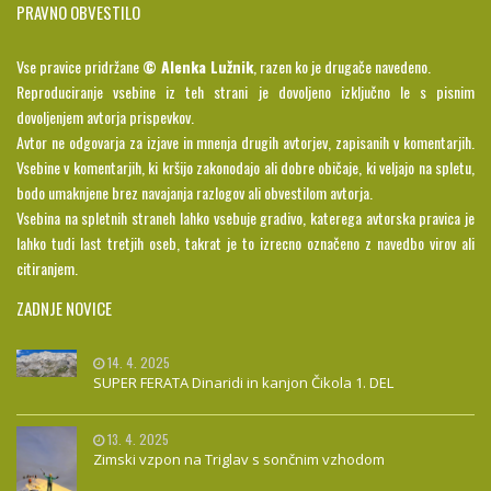
PRAVNO OBVESTILO
Vse pravice pridržane
© Alenka Lužnik
, razen ko je drugače navedeno.
Reproduciranje vsebine iz teh strani je dovoljeno izključno le s pisnim
dovoljenjem avtorja prispevkov.
Avtor ne odgovarja za izjave in mnenja drugih avtorjev, zapisanih v komentarjih.
Vsebine v komentarjih, ki kršijo zakonodajo ali dobre običaje, ki veljajo na spletu,
bodo umaknjene brez navajanja razlogov ali obvestilom avtorja.
Vsebina na spletnih straneh lahko vsebuje gradivo, katerega avtorska pravica je
lahko tudi last tretjih oseb, takrat je to izrecno označeno z navedbo virov ali
citiranjem.
ZADNJE NOVICE
14. 4. 2025
SUPER FERATA Dinaridi in kanjon Čikola 1. DEL
13. 4. 2025
Zimski vzpon na Triglav s sončnim vzhodom