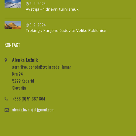
9. 2. 2025
Avstrija - 4 dnevni turni smuk
9. 2. 2024
Treking v kanjonu čudovite Velike Paklenice
KONTAKT
Alenka Lužnik
gorništvo, pohodništvo in sobe Humar
Krn 24
5222 Kobarid
Slovenija
+386 (0) 51 387 864
alenka.luznik(at)gmail.com