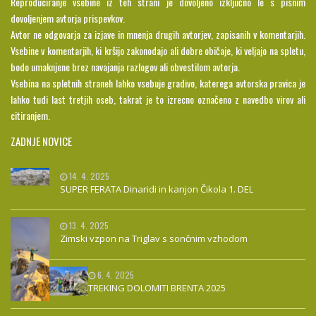
Reproduciranje vsebine iz teh strani je dovoljeno izključno le s pisnim
dovoljenjem avtorja prispevkov.
Avtor ne odgovarja za izjave in mnenja drugih avtorjev, zapisanih v komentarjih.
Vsebine v komentarjih, ki kršijo zakonodajo ali dobre običaje, ki veljajo na spletu,
bodo umaknjene brez navajanja razlogov ali obvestilom avtorja.
Vsebina na spletnih straneh lahko vsebuje gradivo, katerega avtorska pravica je
lahko tudi last tretjih oseb, takrat je to izrecno označeno z navedbo virov ali
citiranjem.
ZADNJE NOVICE
14. 4. 2025
SUPER FERATA Dinaridi in kanjon Čikola 1. DEL
13. 4. 2025
Zimski vzpon na Triglav s sončnim vzhodom
6. 4. 2025
TREKING DOLOMITI BRENTA 2025