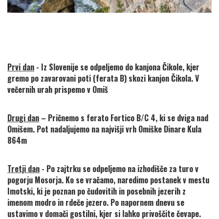
Prvi dan
 - Iz Slovenije se odpeljemo do kanjona Čikole, kjer 
gremo po zavarovani poti (ferata B) skozi kanjon Čikola. V 
večernih urah prispemo v Omiš 
Drugi dan
 – Pričnemo s ferato Fortico B/C 4, ki se dviga nad 
Omišem. Pot nadaljujemo na najvišji vrh Omiške Dinare Kula 
864m
Tretji dan
 - Po zajtrku se odpeljemo na izhodišče za turo v 
pogorju Mosorja. Ko se vračamo, naredimo postanek v mestu 
Imotski, ki je poznan po čudovitih in posebnih jezerih z 
imenom modro in rdeče jezero. Po napornem dnevu se 
ustavimo v domači gostilni, kjer si lahko privoščite čevape. 