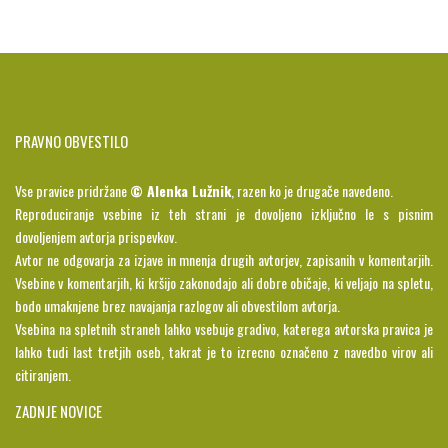
PRAVNO OBVESTILO
Vse pravice pridržane
© Alenka Lužnik
, razen ko je drugače navedeno.
Reproduciranje vsebine iz teh strani je dovoljeno izključno le s pisnim
dovoljenjem avtorja prispevkov.
Avtor ne odgovarja za izjave in mnenja drugih avtorjev, zapisanih v komentarjih.
Vsebine v komentarjih, ki kršijo zakonodajo ali dobre običaje, ki veljajo na spletu,
bodo umaknjene brez navajanja razlogov ali obvestilom avtorja.
Vsebina na spletnih straneh lahko vsebuje gradivo, katerega avtorska pravica je
lahko tudi last tretjih oseb, takrat je to izrecno označeno z navedbo virov ali
citiranjem.
ZADNJE NOVICE