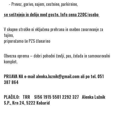
 - Prevoz, gorivo, najem, cestnine, parkirnine, 
se seštejejo in delijo med goste. Info cena 220€/osebo 
V skupne stroške ni vključena prehrana in osebno zavarovanje za 
tujino,

priporočamo še PZS članarino
Obvezna oprema – dobri pohodni čevlji, pas, čelada in samovarovalni

komplet. 
PRIJAVA NA e-mail 
alenka.luznik@gmail.com
 ali po tel. 051 
387 864
PLAČILO:   TRR    SI56 1915 5501 2292 327   Alenka 
Lužnik 
S.P., Krn 24, 5222 Kobarid