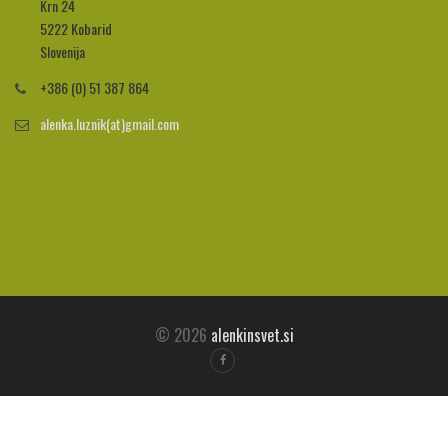
Krn 24
5222 Kobarid
Slovenija
+386 (0) 51 387 864
alenka.luznik(at)gmail.com
© 2026
alenkinsvet.si