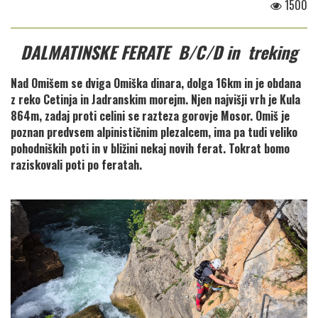
1500
DALMATINSKE FERATE B/C/D in treking
Nad Omišem se dviga Omiška dinara, dolga 16km in je obdana
z reko Cetinja in Jadranskim morejm. Njen najvišji vrh je Kula
864m, zadaj proti celini se razteza gorovje Mosor. Omiš je
poznan predvsem alpinističnim plezalcem, ima pa tudi veliko
pohodniških poti in v bližini nekaj novih ferat. Tokrat bomo
raziskovali poti po feratah.