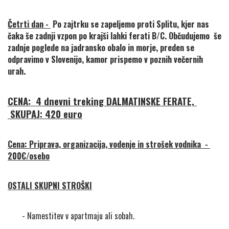
Četrti dan - 
 Po zajtrku se zapeljemo proti Splitu, kjer nas 
čaka še zadnji vzpon po krajši 
lahki ferati B/C. Občudujemo  še 
zadnje poglede na jadransko obalo in morje, preden se 
odpravimo v Slovenijo, kamor prispemo v poznih večernih 
urah. 
CENA:  4 dnevni treking DALMATINSKE FERATE, 
 SKUPAJ: 420 euro
Cena: Priprava, organizacija, vodenje in strošek vodnika  - 
200€/osebo
OSTALI SKUPNI STROŠKI
- Namestitev v apartmaju ali sobah.